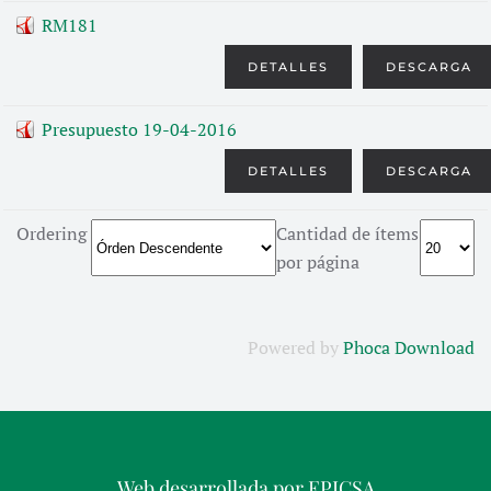
RM181
DETALLES
DESCARGA
Presupuesto 19-04-2016
DETALLES
DESCARGA
Ordering
Cantidad de ítems
por página
Powered by
Phoca Download
Web desarrollada por
EPICSA